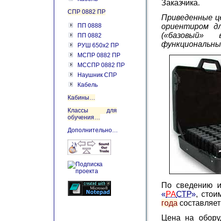
Заказчика.
СПР 0882 ПР
Приведенные ц
ПП 0888
ориентиром д
(«базовый»
ПП 0882
функциональны
РУШ 650х2 ПР
МСПР 0882 ПР
МССПР 0882 ПР
Наушник СПР
Кабель
Кабины…
Классы для
обучения…
Дополнительно…
По сведению и
«
РА
СТР
»
, стои
года
составляет
Цена на обору