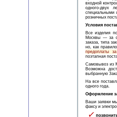
входной контро
одного-двух л
специальными и
розничных пост
Условия поста
Все изделия п
Москвы — за с
заказа, типа за
но, как правил
предоплаты за
поэтапная поста
Самовывоз из М
Возможна дост
выбранную Зака
На все поставл
одного года.
Оформление за
Ваши заявки мы
факсу и электро
позвонит