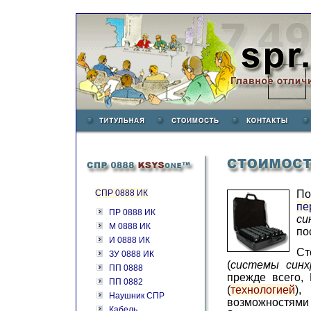
СПР 0888 ИК
По
пе
ПР 0888 ИК
си
М 0888 ИК
по
И 0888 ИК
Ст
ЗУ 0888 ИК
(
системы синхр
ПП 0888
прежде всего,
ПП 0882
(
технологией
),
Наушник СПР
возможностями
Кабель