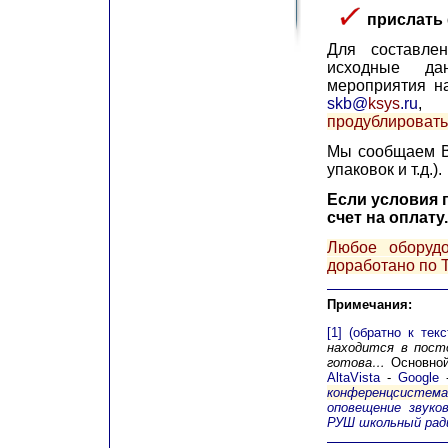
прислать
Для составле
исходные д
мероприятия н
skb@
ksys
.ru
продублировать
Мы сообщаем Ва
упаковок и т.д.).
Если условия 
счет на оплату.
Любое оборуд
доработано по Т
Примечания:
[1]
(обратно к текс
находится в пост
готова…
Основной
AltaVista
-
Google
конференцсистем
оповещение
звуко
РУШ школьный рад