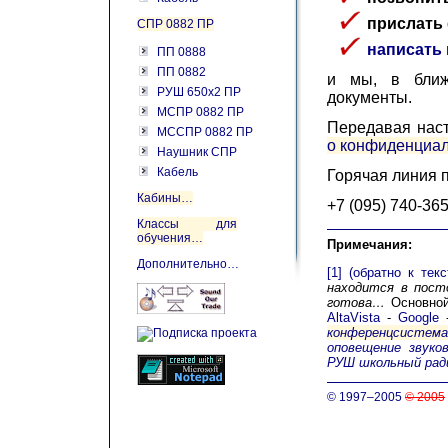
прислать
СПР 0882 ПР
написать
ПП 0888
ПП 0882
и мы, в ближ
РУШ 650х2 ПР
документы.
МСПР 0882 ПР
Передавая нас
МССПР 0882 ПР
о конфиденциа
Наушник СПР
Кабель
Горячая линия 
Кабины…
+7 (095) 740-365
Классы для
обучения…
Примечания:
Дополнительно…
[1]
(обратно к текс
находится в пост
готова…
Основной
AltaVista
-
Google
конференцсистем
оповещение
звуко
РУШ школьный рад
© 1997–2005
© 2005