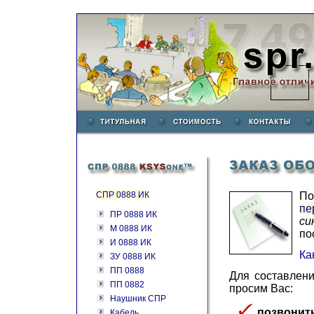
СПР 0888 ИК
По
пе
ПР 0888 ИК
си
М 0888 ИК
по
И 0888 ИК
Ка
ЗУ 0888 ИК
ПП 0888
Для составлени
ПП 0882
просим Вас:
Наушник СПР
позвонит
Кабель